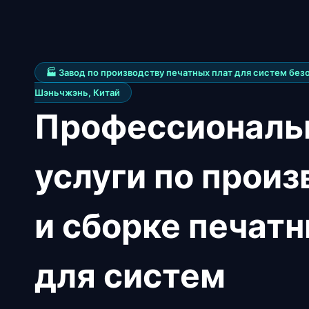
🏭 Завод по производству печатных плат для систем без
Шэньчжэнь, Китай
Профессиональ
услуги по прои
и сборке печатн
для систем