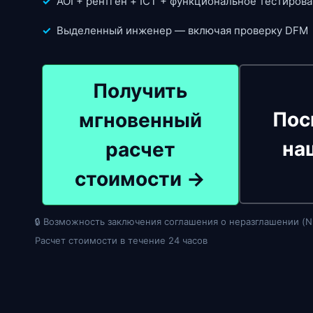
✓
AOI + рентген + ICT + функциональное тестиров
✓
Выделенный инженер — включая проверку DFM
Получить
Пос
мгновенный
на
расчет
стоимости →
🔒 Возможность заключения соглашения о неразглашении (N
Расчет стоимости в течение 24 часов