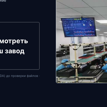
ание
мотреть
ш завод
DA) до проверки файлов ·