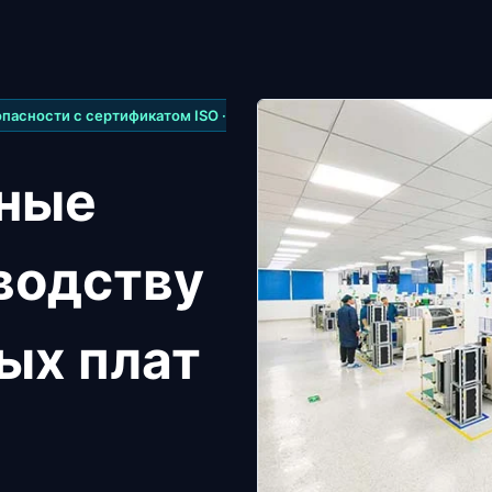
опасности с сертификатом ISO ·
ные
зводству
ых плат